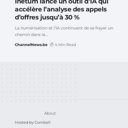
Inetum lance un outil d’IA qui
accélère l’analyse des appels
d’offres jusqu’à 30 %
La numérisation et l'IA continuent de se frayer un
chemin dans le
…
ChannelNews.be
4 Min Read
About
Hosted by Combell