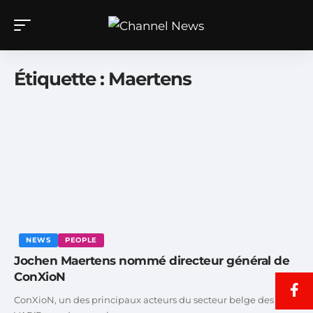
Étiquette :
Maertens
NEWS
PEOPLE
Jochen Maertens nommé directeur général de
ConXioN
ConXioN, un des principaux acteurs du secteur belge des